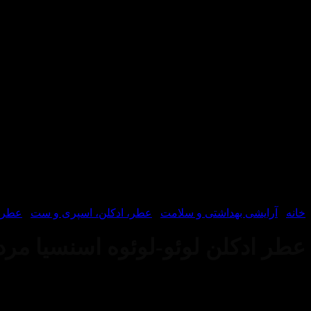
خانه
/
آرایشی بهداشتی و سلامت
/
عطر، ادکلن، اسپری و ست
/
عطر و
عطر ادکلن لوئو-لوئوه اسنسیا مردانه-Esencia pour Homme