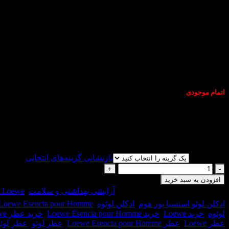
اتمام موجودی
Homme عطری است مردانه و کلاسیک.
نوع ادکلن:
بازنشانی گزینه‌های انتخابی
عطر
ادکلن
افزودن به سبد خرید
لوئو-
شناسه محصول:
24777
دسته:
آرایشی بهداشتی و سلامت
,
Loewe / لویو - لوئوه
لوئوه
ادکلن لوئو اسنسیا پور هوم
,
ادکلن لوئوه
,
Loewe Esencia pour Homme
اسنسیا
لوئوه
,
خرید Loewe
,
خرید Loewe Esencia pour Homme
,
خرید عطر Loewe
مردانه-
عطر Loewe
,
عطر Loewe Esencia pour Homme
,
عطر لوئو
,
عطر لوئو
Loewe