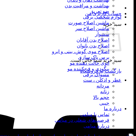
بهداشت و مراقبت بدن
ضد تعریق
حساب کاربری من
لوازم شخصی برقی
ماشین اصلاح صورت
سبد خرید
ماشین اصلاح سر
سشوار
اصلاح بدن آقایان
اصلاح بدن بانوان
اصلاح موی گوش، بینی و ابرو
برس پاک سازی
سبد خرید شما خالی است.
اتوی حالت دهنده مو
بیگودی و فر کننده مو
بازگشت به فروشگاه
مسواک برقی
عطر و ادکلن ، ست
مردانه
زنانه
حجم بالا
جیبی
درباره ما
تماس با میامی
فرصت‌های شغلی در میامی
درباره میامی