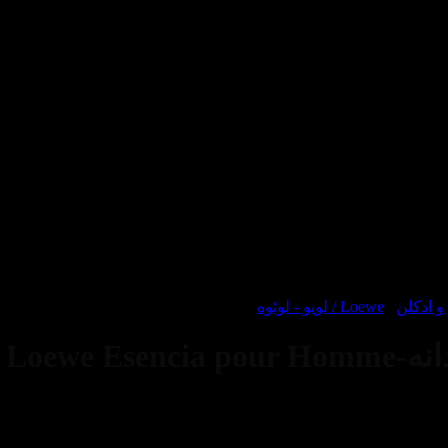
 ادکلن
/
Loewe / لویو - لوئوه
Loewe 