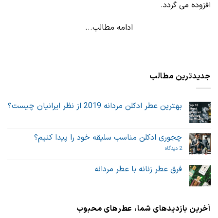
افزوده می گردد.
ادامه مطالب...
جدیدترین مطالب
بهترین عطر ادکلن مردانه 2019 از نظر ایرانیان چیست؟
هیچ
دیدگاهی
برای
ثبت
بهترین
نشده
چجوری ادکلن مناسب سلیقه خود را پیدا کنیم؟
عطر
ادکلن
برای
2 دیدگاه
مردانه
چجوری
2019
ادکلن
از
مناسب
فرق عطر زنانه با عطر مردانه
نظر
سلیقه
ایرانیان
هیچ
خود
چیست؟
دیدگاهی
را
برای
ثبت
پیدا
فرق
نشده
کنیم؟
عطر
آخرین بازدیدهای شما، عطرهای محبوب
زنانه
با