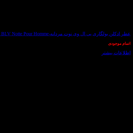
در انبار موجود نمی باشد
عطر ادکلن بولگاری بی ال وی نوت مردانه-Bvlgari BLV Notte Pour Homme
اتمام موجودی
اطلاعات بیشتر