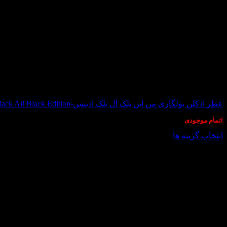
در انبار موجود نمی باشد
عطر ادکلن بولگاری من این بلک آل بلک ادیشن-Bvlgari Man in Black All Black Edition
اتمام موجودی
انتخاب گزینه ها
این
محصول
دارای
انواع
مختلفی
می
باشد.
گزینه
ها