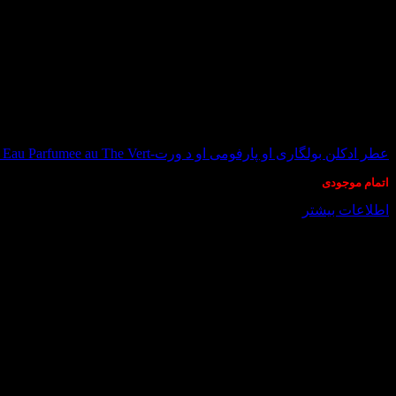
ممکن
است
در
صفحه
محصول
انتخاب
شوند
در انبار موجود نمی باشد
عطر ادکلن بولگاری او پارفومی او د ورت-Bvlgari Eau Parfumee au The Vert
اتمام موجودی
اطلاعات بیشتر