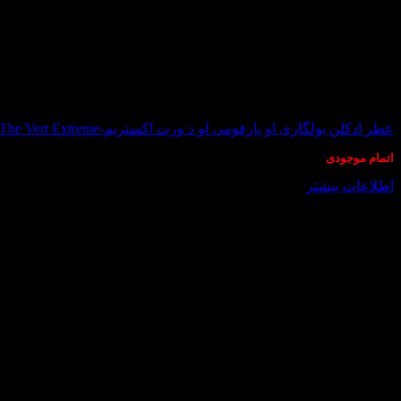
در انبار موجود نمی باشد
عطر ادکلن بولگاری او پارفومی او د ورت اکستریم-Bvlgari Eau Parfumee au The Vert Extreme
اتمام موجودی
اطلاعات بیشتر