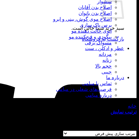
سشوار
اصلاح بدن آقایان
اصلاح بدن بانوان
اصلاح موی گوش، بینی و ابرو
برس پاک سازی
سبد خرید شما خالی است.
اتوی حالت دهنده مو
بیگودی و فر کننده مو
بازگشت به فروشگاه
مسواک برقی
عطر و ادکلن ، ست
مردانه
زنانه
حجم بالا
جیبی
درباره ما
تماس با میامی
فرصت‌های شغلی در میامی
درباره میامی
خانه
/
محصولات برچسب خورده “ادکلن بولگاری اصل”
ترتیب نمایش
نمایش 1–12 از 67 نتیجه